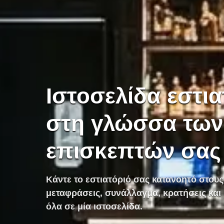
Ιστοσελίδα εστι
στη γλώσσα των
επισκεπτών σας
Κάντε το εστιατόριό σας κατανοητό στους
μεταφράσεις, συνάλλαγμα, κρατήσεις και
όλα σε μία ιστοσελίδα.