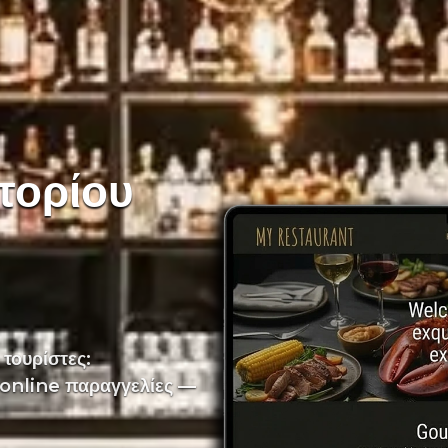
ατορίου
 τουρίστες:
 online παραγγελίες —