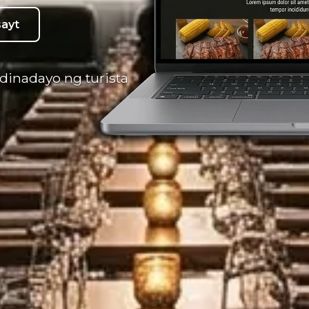
ayt
dinadayo ng turista