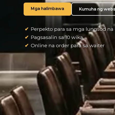
Mga halimbawa
Kumuha ng webs
Perpekto para sa mga lungsod na 
Pagsasalin sa 10 wika
Online na order para sa waiter