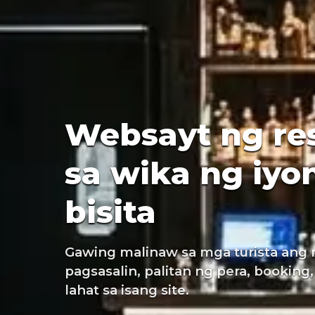
Websayt ng re
sa wika ng iy
bisita
Gawing malinaw sa mga turista ang 
pagsasalin, palitan ng pera, booking,
lahat sa isang site.