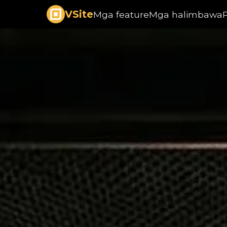
VSite
Mga feature
Mga halimbawa