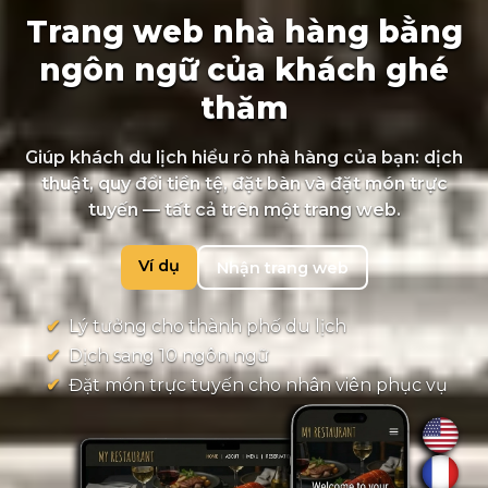
Trang web nhà hàng bằng
ngôn ngữ của khách ghé
thăm
Giúp khách du lịch hiểu rõ nhà hàng của bạn: dịch
thuật, quy đổi tiền tệ, đặt bàn và đặt món trực
tuyến — tất cả trên một trang web.
Ví dụ
Nhận trang web
Lý tưởng cho thành phố du lịch
Dịch sang 10 ngôn ngữ
Đặt món trực tuyến cho nhân viên phục vụ